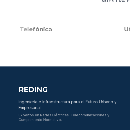
NUESTRA E
Telefónica
Ufínet
REDING
Ingeniería e Infraestructura para el Futuro Urbano y
Empresarial.
Expertos en Redes Eléctricas, Telecomunicaciones y
Cumplimiento Normativo.