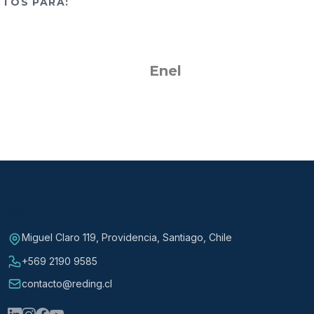
CTOS PARA:
Enel
CONTACTO
Miguel Claro 119, Providencia, Santiago, Chile
+569 2190 9585
contacto@reding.cl